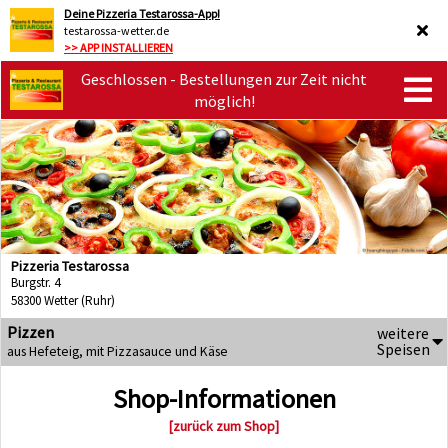
Deine Pizzeria Testarossa-App!
testarossa-wetter.de
>> APP INSTALLIEREN
Geschlossen - Bestellungen zur Zeit nicht
möglich!
Pizzeria Testarossa
Burgstr. 4
58300 Wetter (Ruhr)
Pizzen
weitere
Speisen
aus Hefeteig, mit Pizzasauce und Käse
Shop-Informationen
[zurück zum Shop]